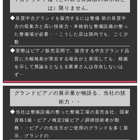
は）限りません。
◆
良質中古グランドを販売するには整備 前の良質中
古の収集力と高い技術力・本格的な整備設備の整っ
た整備場が必要・・こうした店は国内でも、ごく少
数
◆
実際はピアノ販売店間で、販売する中古グランド品
質に大幅格差が実在する場合がと表現しても、根拠
を示して異論をとなえる業者さんは存在しないは
ず‥
グランドピアノの展示量が物語る、当社の技
術力・・
◆
当社は整備設備の整った整備工場の直売会社、国家
資格1級・ピアノ検定2級ピアノ調律技術者が勤
務・・ピアノの先生方がご使用のグランドを多く展
示、グランドの