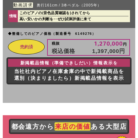
動画請求
奥行161cm / 3本ペダル（2005年）
このピアノの(音色品質確認を)されてから
情報
高い安いかの判断を‥ぜひ試弾評価に来て
◆整備してのピアノ価格（製造番号 6149276）
1,270,000
税抜
円
売約済
税込価格
1,397,000
円
新掲載品情報（準備できしだい）情報表示を
当社社内ピアノ在庫倉庫の中で新掲載商品を
選別（決まりましたら）新掲載品情報を表示
都会遠方から
来店の価値
ある大型店