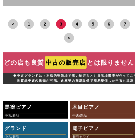
＜
1
2
3
4
5
6
7
＞
どの店も良質
中古の販売店
とは限りません
◆中古グランドは（本格的整備場で高い技術力と）展示場環境が伴ってこそ
良質品中古の販売が可能、倉庫等の簡易設備で簡易整備した中古も流通
黒塗ピアノ
木目ピアノ
中古/新品
中古/新品
グランド
電子ピアノ
中古/新品
新品カワイ