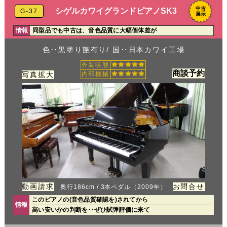
中古
シゲルカワイグランドピアノSK3
G-37
展示
情報
同型品でも中古は、音色品質に大幅個体差が
色‥黒塗り艶有り/ 国‥日本カワイ工場
外装状態
商談予約
写真拡大
内部機械
動画請求
お問合せ
奥行186cm / 3本ペダル（2009年）
このピアノの(音色品質確認を)されてから
情報
高い安いかの判断を‥ぜひ試弾評価に来て