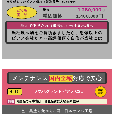
◆整備してのピアノ価格（製造番号 5368464）
1,280,000
税抜
とても
円
美 品
税込価格
1,408,000
円
地元で下見され（最後に）当社展示場へ
当社展示場をご覧頂きましたら、想像以上の
ピアノ会社だと‥高評価頂く自信が当社には
メンテナンス
国内全域
対応で安心
中古
ヤマハグランドピアノ C2L
G-33
展示
情報
同型品でも中古は、音色品質に大幅個体差が
色‥黒塗り艶有り/ 国‥日本ヤマハ工場