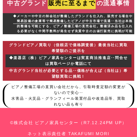
中古グランド
販売に至るまで
の流通事情
◆メーカーや中古の卸会社が整備したグランドを仕入れ、販売する場合や
簡易設備の倉庫等で簡易整備したピアノが中古市場で流通‥当社は本格
的整備を可能とする、ピアノ整備工場の直売会社。整備済み品を仕入れ
る必要がなく中間手数料が発生せず良質中古のお値打販売に挑戦が可能
グランドピアノ買取り（信頼店で価格調査後）最後当社に買取
希望額のご提示を
◆楽器店（株）ピアノ家具センターは実直商法推進店‥問合せ
は買取ページか電話にて
中古グランド当社が必要とする品‥価格が合えば（当社は）希
望額買取に挑戦！
ピアノ整備工場の直買い会社だから、引取時査定額の変更が
ないので安心‥
水害品・火災品・グランフィール装置付品や改造品等、買取
れない品も有り
©株式会社 ピアノ家具センター（R7.12.24PM UP）
ネット表示責任者 TAKAFUMI MORI