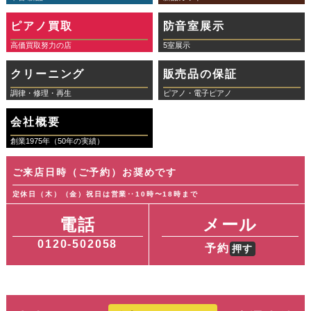
ピアノ買取
防音室展示
高価買取努力の店
5室展示
クリーニング
販売品の保証
調律・修理・再生
ピアノ・電子ピアノ
会社概要
創業1975年（50年の実績）
ご来店日時（ご予約）お奨めです
定休日（木）（金）祝日は営業‥10時〜18時まで
電話
メール
0120-50
2058
予約
押す