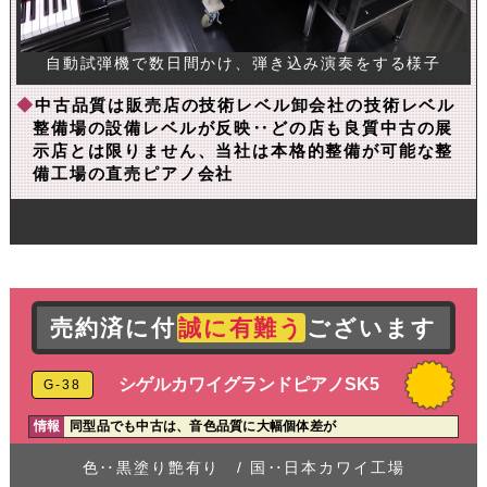
自動試弾機で数日間かけ、弾き込み演奏をする様子
◆
中古品質は販売店の技術レベル卸会社の技術レベル
整備場の設備レベルが反映‥どの店も良質中古の展
示店とは限りません、当社は本格的整備が可能な整
備工場の直売ピアノ会社
売約済に付
誠に有難う
ございます
シゲルカワイグランドピアノSK5
G-38
情報
同型品でも中古は、音色品質に大幅個体差が
色‥黒塗り艶有り / 国‥日本カワイ工場