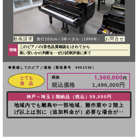
動画請求
お問合せ
奥行183cm / 3本ペダル（1990年）
このピアノの(音色品質確認を)されてから
情報
高い安いかの判断を‥ぜひ試弾評価に来て
◆整備してのピアノ価格（製造番号 4861036）
1,360,000
税抜
とても
円
美 品
税込価格
1,496,000
円
神戸～埼玉１階納品（税込）59,000円
地域内でも離島や一部地域、難作業や２階上
げ以上は別に（追加料金が）必要な場合が‥