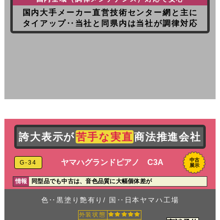
国内大手メーカー直営技術センター網と主に
タイアップ‥当社と同県内は当社が調律対応
誇大表示が
苦手な実直
商法推進会社
中古
ヤマハグランドピアノ C3A
G-34
展示
情報
同型品でも中古は、音色品質に大幅個体差が
色‥黒塗り艶有り/ 国‥日本ヤマハ工場
外装状態