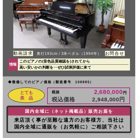
動画請求
お問合せ
奥行193cm / 3本ペダル（1994年）
このピアノの(音色品質確認を)されてから
情報
高い安いかの判断を‥ぜひ試弾評価に来て
◆整備してのピアノ価格（製造番号 108885）
2,680,000
税抜
とても
円
美 品
税込価格
2,948,000
円
国内全域に（ネット掲載品）販売お届を
来店頂く事が至難な遠方のお客様方、当社は
国内全域に通販を（お気軽に）ご相談下さい