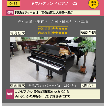
中古
ヤマハグランドピアノ C2
G-32
展示
情報
同型品でも中古は、音色品質に大幅個体差が
色‥黒塗り艶有り / 国‥日本ヤマハ工場
外装状態
商談予約
写真拡大
内部機械
動画請求
お問合せ
奥行173cm / 3本ペダル（1994年）
このピアノの(音色品質確認を)されてから
情報
高い安いかの判断を‥ぜひ試弾評価に来て