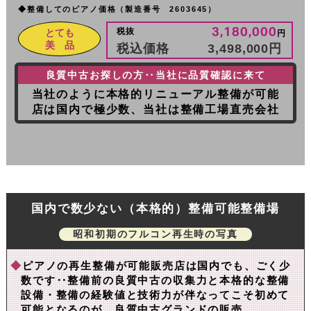
◆整備してのピアノ価格（製造番号 2603645）
3,180,000
税抜
とても
円
美 品
税込価格
3,498,000
円
良質中古お探しの方‥当社に品質確認に来て
当社のように本格的リニューアル整備が可能
店は国内で極少数、当社は整備工場直売会社
国内で数少ない（本格的）整備可能整備場
昭和初期のフルコン再生時の写真
◆
ピアノの再生整備が可能販売店は国内でも、ごく少
数です‥整備前の良質中古の収集力と本格的な整備
設備・整備の経験値と技術力が伴なってこそ初めて
可能となるのが、良質中古グランドの販売