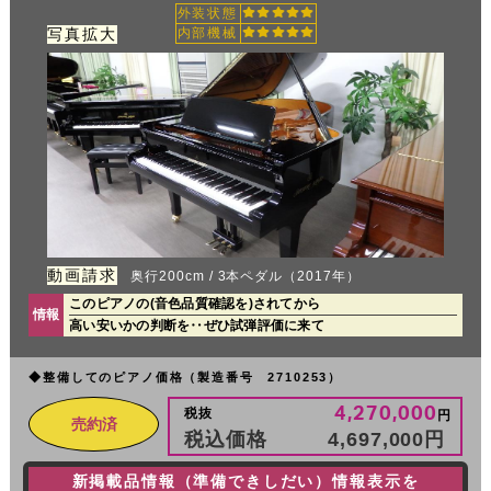
外装状態
写真拡大
内部機械
動画請求
奥行200cm / 3本ペダル（2017年）
このピアノの(音色品質確認を)されてから
情報
高い安いかの判断を‥ぜひ試弾評価に来て
◆整備してのピアノ価格（製造番号 2710253）
4,270,000
税抜
円
売約済
税込価格
4,697,000
円
新掲載品情報（準備できしだい）情報表示を