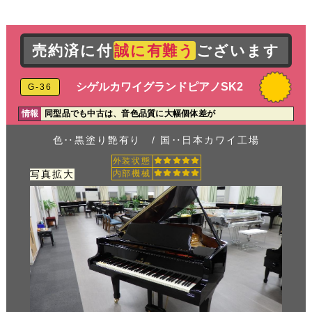
売約済に付
誠に有難う
ございます
シゲルカワイグランドピアノSK2
G-36
情報
同型品でも中古は、音色品質に大幅個体差が
色‥黒塗り艶有り / 国‥日本カワイ工場
外装状態
写真拡大
内部機械