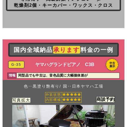
乾燥剤2個・キーカバー・ワックス・クロス
国内全域納品
承ります
料金の一例
中古
ヤマハグランドピアノ C3B
G-35
展示
情報
同型品でも中古は、音色品質に大幅個体差が
色‥黒塗り艶有り/ 国‥日本ヤマハ工場
外装状態
商談予約
写真拡大
内部機械