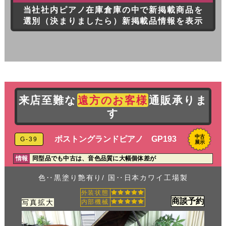
当社社内ピアノ在庫倉庫の中で新掲載商品を
選別（決まりましたら）新掲載品情報を表示
来店至難な
遠方のお客様
通販承りま
す
中古
ボストングランドピアノ GP193
G-39
展示
情報
同型品でも中古は、音色品質に大幅個体差が
色‥黒塗り艶有り/ 国‥日本カワイ工場製
外装状態
商談予約
写真拡大
内部機械