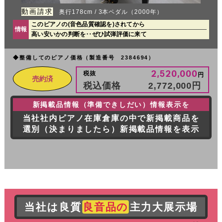
動画請求
奥行178cm / 3本ペダル（2000年）
このピアノの(音色品質確認を)されてから
情報
高い安いかの判断を‥ぜひ試弾評価に来て
◆整備してのピアノ価格（製造番号 2384694）
2,520,000
税抜
円
売約済
税込価格
2,772,000
円
新掲載品情報（準備できしだい）情報表示を
当社社内ピアノ在庫倉庫の中で新掲載商品を
選別（決まりましたら）新掲載品情報を表示
当社は良質
良音品の
主力大展示場