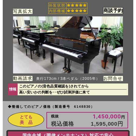
外装状態
商談予約
写真拡大
内部機械
動画請求
お問合せ
奥行173cm / 3本ペダル（2005年）
このピアノの(音色品質確認を)されてから
情報
高い安いかの判断を‥ぜひ試弾評価に来て
◆整備してのピアノ価格（製造番号 6148830）
1,450,000
税抜
とても
円
美 品
税込価格
1,595,000
円
国内全域（調律メンテナンス）対応で安心