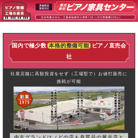
国内で極少数
本格的整備可能
ピアノ直売会
社
社屋店舗に高額投資をせず（工場型で）お値打販売に
挑戦が可能
中古グランドは（どの店も良質品の展示店と