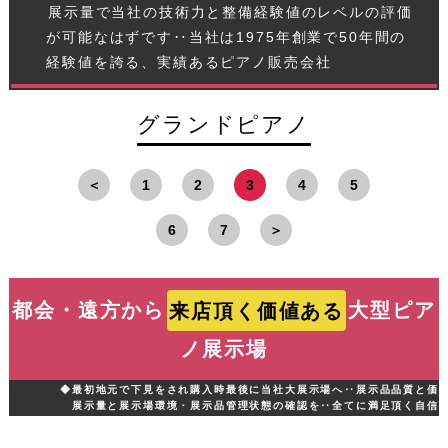
展示量で当社の技術力と整備経験値のレベルの評価
が可能なはずです‥当社は1975年創業で50年間の
経験値を誇る、実績あるピアノ販売会社
グランドピアノ
＜
1
2
3
4
5
6
7
＞
都会・遠方から
来店頂く価値ある
大型ピア
ノ展示場
◆最初地元で下見をされ購入時最後に当社大展示場へ‥展示品品質と価
展示量と展示場環境・展示品管理状態の確認を‥全てに満足頂く自信