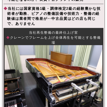
◆
当社には国家資格1級・調律検定2級の経験豊かな技
術者が勤務、ピアノの整備設備や技術力・整備の経
験値は業者間で格差が‥中古品質はどの店も同じ
で、ありません
当社再生整備の最終仕上げ室
◆
クレーンでフレームを上げ全体再生を可能とする整備
場